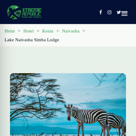
Heim
>
Hotel
>
Kenia
>
Naivasha
>
Lake Naivasha Simba Lodge
Heim
Touren
Kontakt
Profil