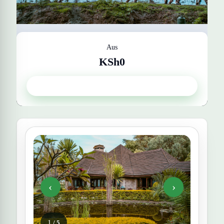
Aus
KSh0
Lake Naivasha Simba Lodge
Get Quote
‹
›
1
/ 5