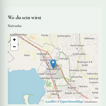
Wo du sein wirst
Naivasha
+
−
Leaflet
OpenStreetMap
| ©
contributors