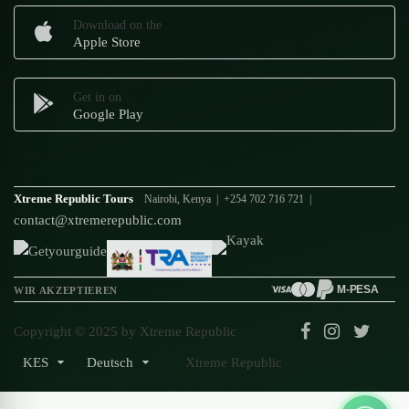
Download on the
Apple Store
Get in on
Google Play
Xtreme Republic Tours
Nairobi, Kenya | +254 702 716 721 |
contact@xtremerepublic.com
M-PESA
WIR AKZEPTIEREN
Copyright © 2025 by Xtreme Republic
KES
Deutsch
Xtreme Republic