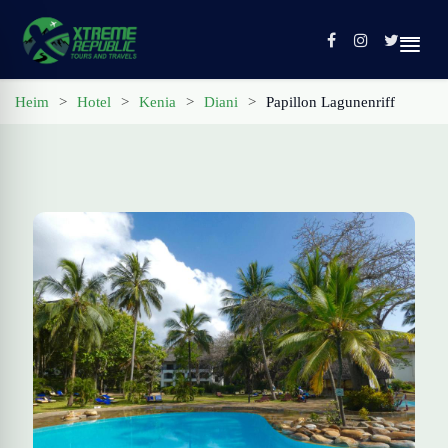
Heim
>
Hotel
>
Kenia
>
Diani
>
Papillon Lagunenriff
Heim
Touren
Kontakt
Profil