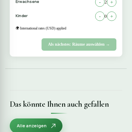
Erwachsene
-
+
2
Kinder
-
+
0
🌍 International rates (USD) applied
Als nächstes: Räume auswählen →
Das könnte Ihnen auch gefallen
Alle anzeigen