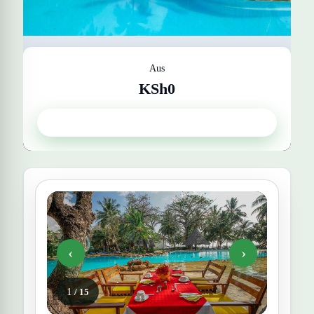
Aus
KSh0
Papillon Lagunenriff
Get Quote
‹
›
1
/ 15