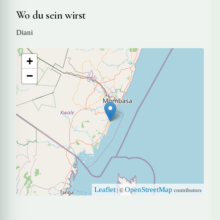
Wo du sein wirst
Diani
+
−
Leaflet
OpenStreetMap
| ©
contributors