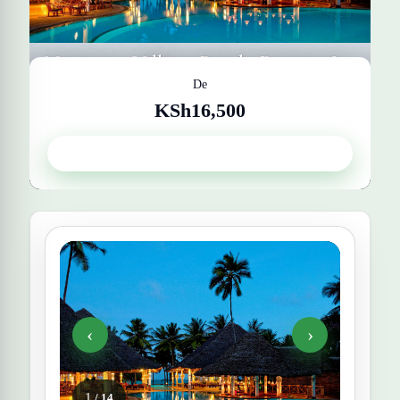
Neptuno Village Beach Resort &
De
Spa
KSh16,500
Get Quote
Playa Diani, Mombasa, Kenia
‹
›
1
/ 14