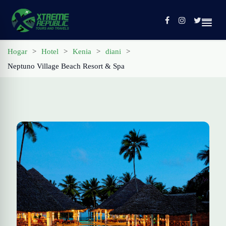
Hogar
>
Hotel
>
Kenia
>
diani
>
Neptuno Village Beach Resort & Spa
Hogar
Visitas guiadas
Contacto
Perfil