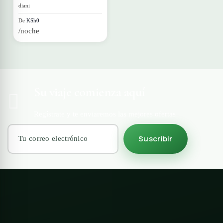
diani
De
KSh0
/noche
Su viaje comienza aquí
Regístrate y te enviaremos las mejores ofertas
Suscribir