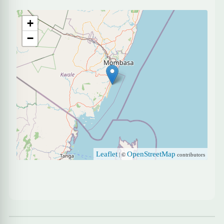
+
−
Leaflet
OpenStreetMap
| ©
contributors