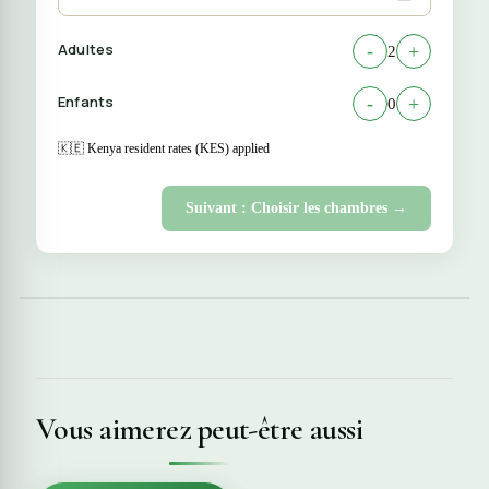
Adultes
-
+
2
Enfants
-
+
0
🇰🇪 Kenya resident rates (KES) applied
Suivant : Choisir les chambres →
Vous aimerez peut-être aussi