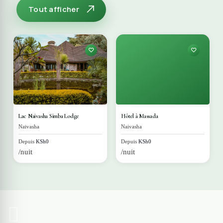
Tout afficher
Lac Naivasha Simba Lodge
Hôtel à Massada
Naivasha
Naivasha
Depuis
KSh0
Depuis
KSh0
/nuit
/nuit