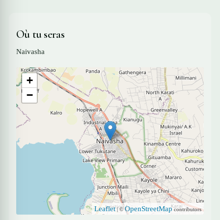
Où tu seras
Naivasha
+
−
Leaflet
OpenStreetMap
| ©
contributors