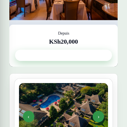
Depuis
KSh20,000
Enashipai Resort & Spa
Get Quote
‹
›