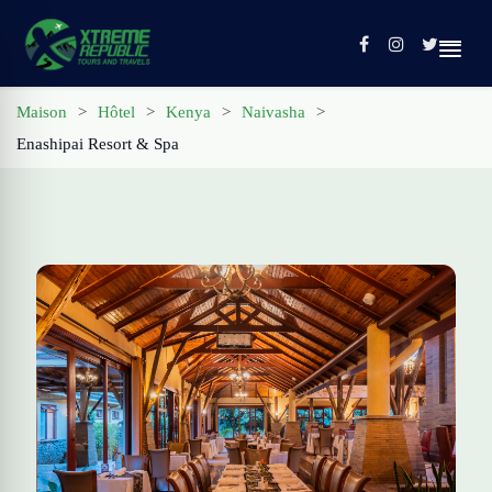
Maison
>
Hôtel
>
Kenya
>
Naivasha
>
Enashipai Resort & Spa
Maison
Visites
Contact
Profil