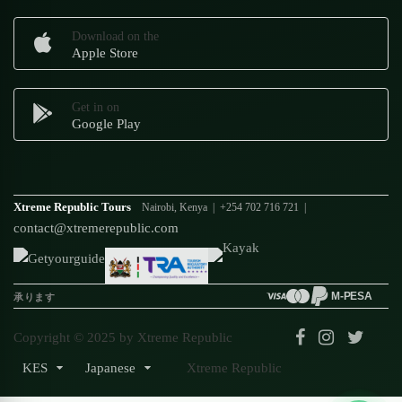
Download on the
Apple Store
Get in on
Google Play
Xtreme Republic Tours
Nairobi, Kenya | +254 702 716 721 |
contact@xtremerepublic.com
M-PESA
承ります
Copyright © 2025 by Xtreme Republic
KES
Japanese
Xtreme Republic