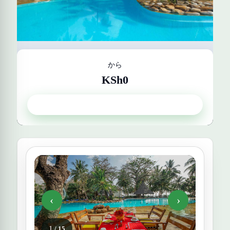
から
KSh0
パピヨン ラグーン リーフ
Get Quote
‹
›
1
/ 15