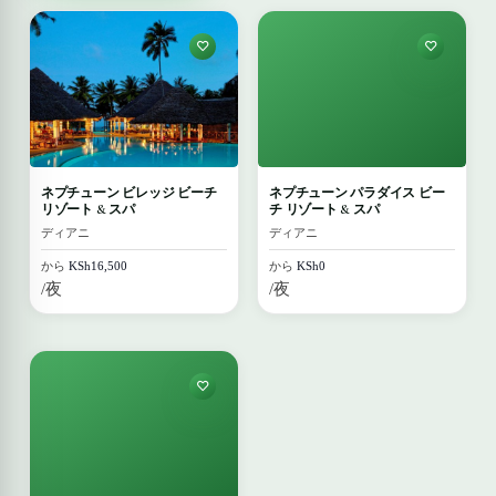
ネプチューン ビレッジ ビーチ
ネプチューン パラダイス ビー
リゾート & スパ
チ リゾート & スパ
ディアニ
ディアニ
から
KSh16,500
から
KSh0
/夜
/夜