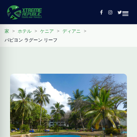
家
>
ホテル
>
ケニア
>
ディアニ
>
パピヨン ラグーン リーフ
家
ツアー
接触
プロフィール