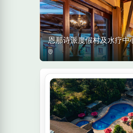
恩那诗派度假村及水疗中