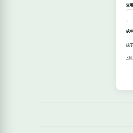
查
成
孩
🇰🇪