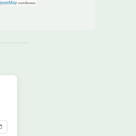
treetMap
contributors