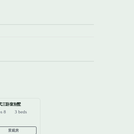
式三卧室别墅
ps 8
3 beds
景观房