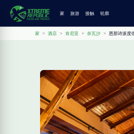
家
旅游
接触
轮廓
家
>
酒店
>
肯尼亚
>
奈瓦沙
>
恩那诗派度