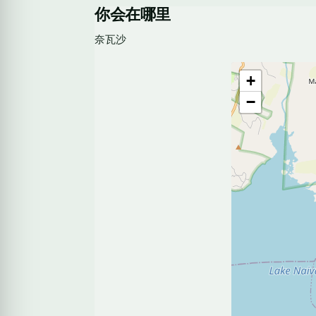
你会在哪里
奈瓦沙
+
−