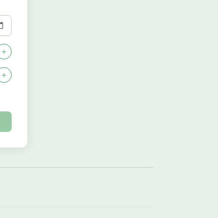
+
+
→